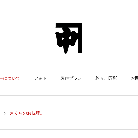
ーについて
フォト
製作プラン
悠々、匠彩
お
さくらのお仏壇。