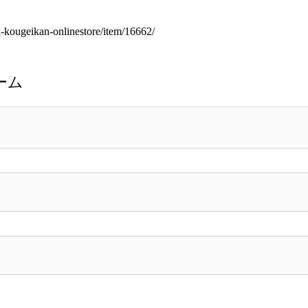
u-kougeikan-onlinestore/item/16662/
ーム