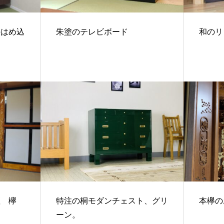
のはめ込
朱塗のテレビボード
和のリ
壇 欅
特注の桐モダンチェスト、グリ
本欅の
ーン。